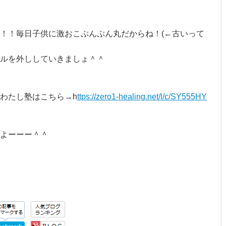
！！毎日子供に激おこぷんぷん丸だからね！(←古いって
ルを外ししていきましょ＾＾
わたし塾はこちら→h
ttps://zero1-healing.net/l/c/SY555HY
よーーー＾＾