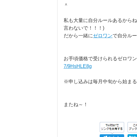
＾
私も大量に自分ルールあるからね
言わないで！！！)
だから一緒に
ゼロワン
で自分ルー
お手頃価格で受けられるゼロワン
7/9HsHLE8g
※申し込みは毎月中旬から始まる
またね～！