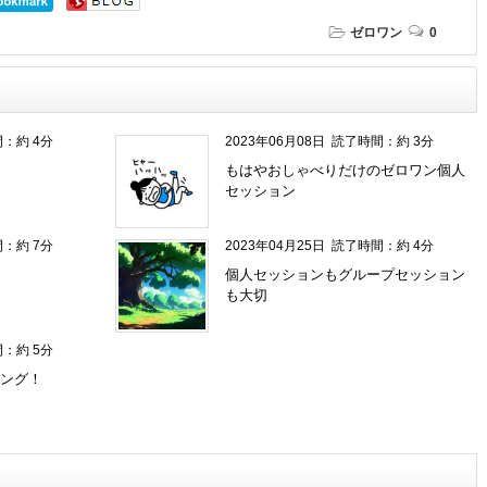
ゼロワン
0
：約 4分
2023年06月08日
読了時間：約 3分
もはやおしゃべりだけのゼロワン個人
セッション
：約 7分
2023年04月25日
読了時間：約 4分
個人セッションもグループセッション
も大切
：約 5分
ング！