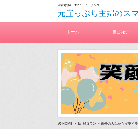
潜在意識×ゼロワンヒーリング
元崖っぷち主婦のス
ホーム
自己紹介
HOME
»
ゼロワン
»
自分の人生からイライラ