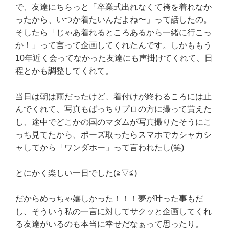
で、友達にちらっと「卒業式出れなくて袴を着れなか
ったから、いつか着たいんだよね〜」って話したの。
そしたら「じゃあ着れるところあるから一緒に行こっ
か！」って言って企画してくれたんです。しかももう
10年近く会ってなかった友達にも声掛けてくれて、日
程とかも調整してくれて。
当日は朝は雨だったけど、着付けが終わるころには止
んでくれて、写真もばっちりプロの方に撮って貰えた
し、途中でどこかの国のマダムが写真撮りたそうにこ
っち見てたから、ポーズ取ったらスマホでカシャカシ
ャしてから「ワンダホー」って言われたし(笑)
とにかく楽しい一日でした(≧▽≦)
だからめっちゃ嬉しかった！！！夢が叶った事もだ
し、そういう私の一言に対してサクッと企画してくれ
る友達がいるのも本当に幸せだなぁって思ったり。